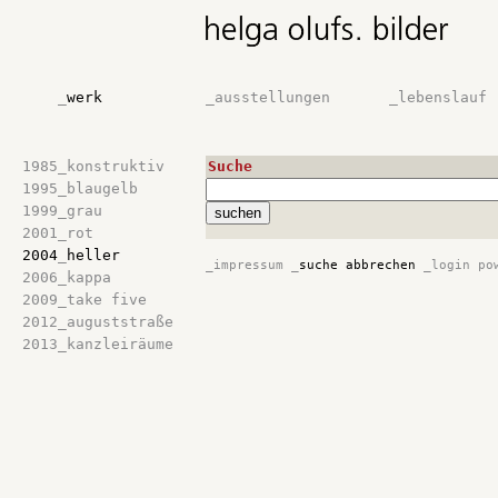
_
werk
_
ausstellungen
_
lebenslauf
1985
_
konstruktiv
Suche
1995
_
blaugelb
1999
_
grau
2001
_
rot
2004
_
heller
_
impressum
_
suche abbrechen
_
login
po
2006
_
kappa
2009
_
take five
2012
_
auguststraße
2013
_
kanzleiräume