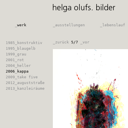
_
werk
_
ausstellungen
_
lebenslauf
_
zurück
5/7
_
vor
1985
_
konstruktiv
1995
_
blaugelb
1999
_
grau
2001
_
rot
2004
_
heller
2006
_
kappa
2009
_
take five
2012
_
auguststraße
2013
_
kanzleiräume