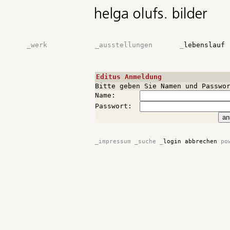
_
werk
_
ausstellungen
_
lebenslauf
Editus Anmeldung
Bitte geben Sie Namen und Passwo
Name:
Passwort:
_
impressum
_
suche
_
login abbrechen
po